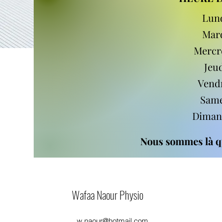
Lund
Mard
Mercre
Jeu
Vendr
Same
Diman
Nous sommes là q
Wafaa Naour Physio
w.naour@hotmail.com