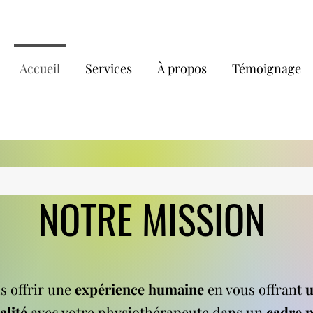
Accueil
Services
À propos
Témoignage
NOTRE MISSION
us offrir une
expérience humaine
en vous offrant
u
alité
avec votre physiothérapeute dans un
cadre p