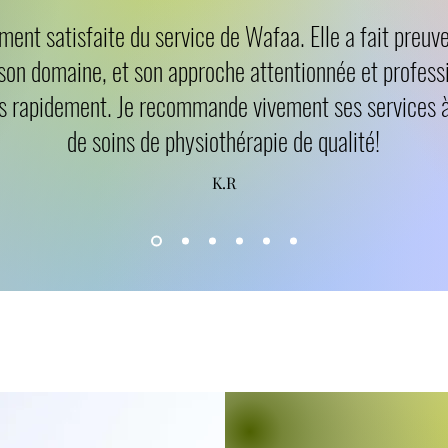
ment satisfaite du service de Wafaa. Elle a fait preuv
son domaine, et son approche attentionnée et profess
us rapidement. Je recommande vivement ses services 
de soins de physiothérapie de qualité!
K.R