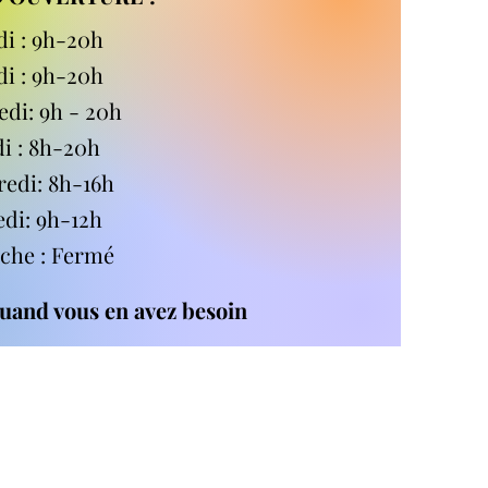
i : 9h-20h
i : 9h-20h
di: 9h - 20h
di : 8h-20h
edi: 8h-16h
di: 9h-12h
che : Fermé
uand vous en avez besoin