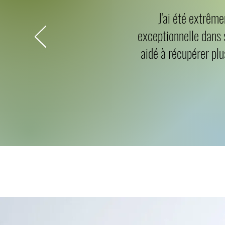
J'ai été extrême
exceptionnelle dans 
aidé à récupérer pl