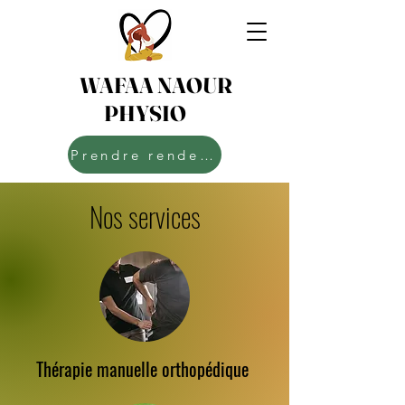
WAFAA NAOUR
PHYSIO
Prendre rendez-vous
Nos services
Thérapie manuelle orthopédique