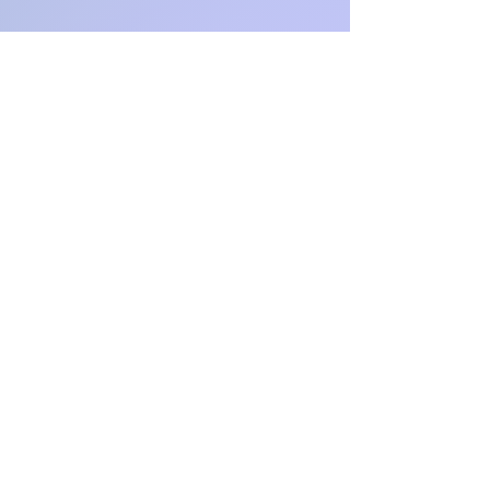
Vertige positionnel paroxystique
bénin
étourdissement
Labyrinthite, neuronite
maladie de Ménière
Des questionnements ? N'hésitez pas à nous contacter
Wafaa Naour Physio