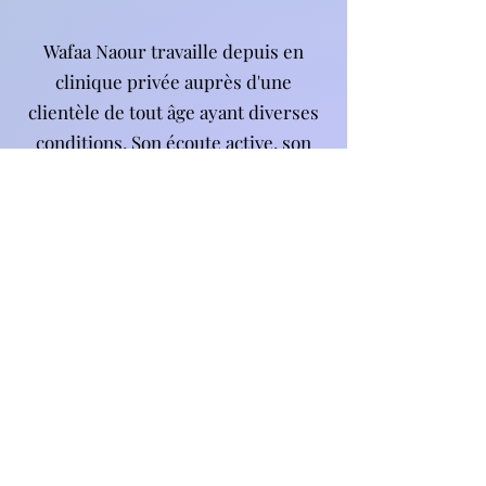
Wafaa Naour travaille depuis en
clinique privée auprès d'une
clientèle de tout âge ayant diverses
conditions. Son écoute active, son
souci du détail et sa volonté d'aider
la pousse à être spécifique à chacun
de ses patients afin qu'ils puissent
reprendre leurs activités
significatives.
Ayant un amour profond pour sa
profession et une soif d'apprendre,
Wafaa a complété diverses
formations depuis sa graduation,
entre autre, en thérapie manuelle,